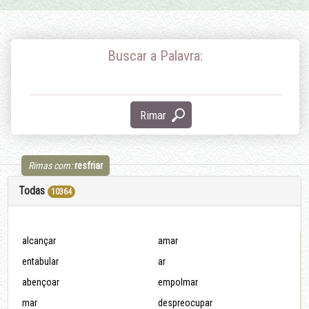
Buscar a Palavra:
Rimar
Rimas com:
resfriar
Todas
10364
alcançar
amar
entabular
ar
abençoar
empolmar
mar
despreocupar