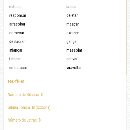
estudar
lacear
responsar
deletar
arrasoirar
meaçar
começar
exornar
deslacrar
gançar
afiançar
massolar
tabicar
entivar
embaraçar
viravoltar
res-fri-ar
Número de Sílabas:
3
Sílaba Tônica:
ar
(Oxítona)
Número de Letras:
8