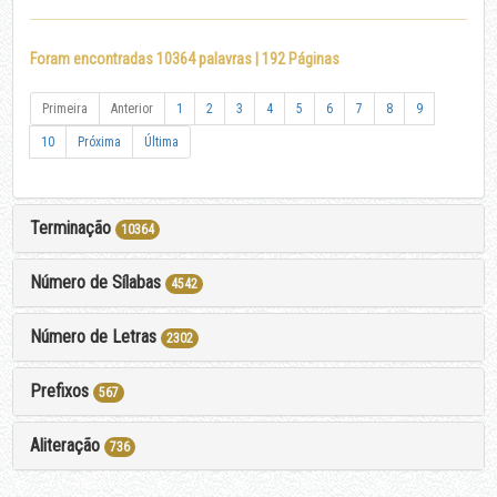
Foram encontradas 10364 palavras | 192 Páginas
Primeira
Anterior
1
2
3
4
5
6
7
8
9
10
Próxima
Última
Terminação
10364
Número de Sílabas
4542
Número de Letras
2302
Prefixos
567
Aliteração
736