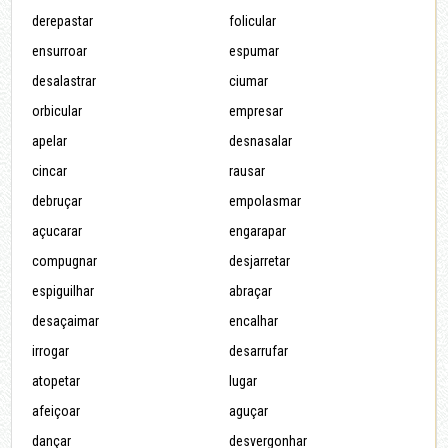
derepastar
folicular
ensurroar
espumar
desalastrar
ciumar
orbicular
empresar
apelar
desnasalar
cincar
rausar
debruçar
empolasmar
açucarar
engarapar
compugnar
desjarretar
espiguilhar
abraçar
desaçaimar
encalhar
irrogar
desarrufar
atopetar
lugar
afeiçoar
aguçar
dançar
desvergonhar