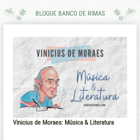
pouco.
porque eu não
sei nadar.
BLOGUE BANCO DE RIMAS
Edmund Burke
Margaret
Thatcher
Vinicius de Moraes: Música & Literatura