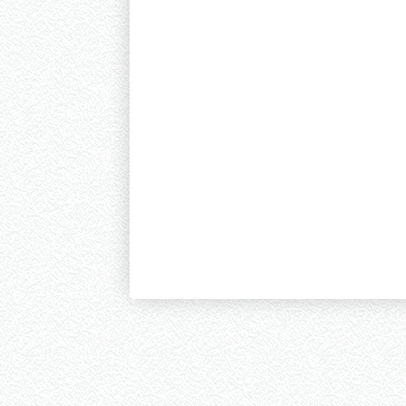
empresar
apelar
debruçar
empolasmar
desjarretar
espiguilhar
irrogar
desarrufar
aguçar
dançar
responsar
deletar
exornar
deslacrar
tabicar
entivar
Foram encontradas 10364 palavras | 192 Páginas