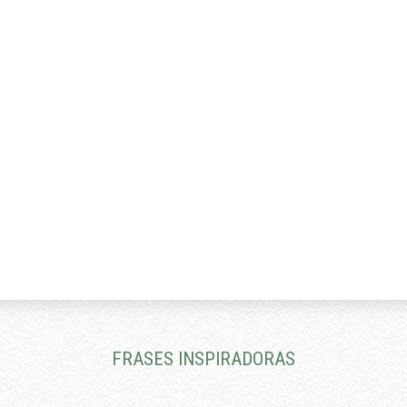
desnasalar
cincar
rausar
açucarar
compugnar
engarapar
abraçar
desaçaimar
encalhar
atopetar
lugar
afeiçoar
desvergonhar
estudar
lacear
arrasoirar
meaçar
começar
gançar
massolar
afiançar
embaraçar
viravoltar
FRASES INSPIRADORAS