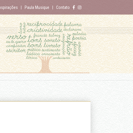
nspirações
Paula Musique
Contato
es-mi-char
_v. i. Fam._