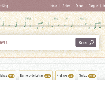
er King
Início
Sobre
Dicas
Blogue
I
avra:
Rimar
ílabas
Número de Letras
Prefixos
Sufixo
4542
2302
721
10364
entabular
ar
abençoar
despreocupar
derepastar
folicular
desalastrar
ciumar
orbicular