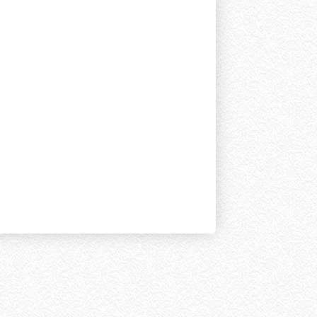
» Haver excessivo calor.
» Morrer; espichar.
Número de Sílabas:
3
Sílaba Tônica:
char
(Oxítona)
Número de Letras:
8