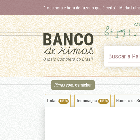
"Toda hora é hora de fazer o que é certo"
- Martin Luth
Skip
to
content
Buscar a Pal
Rimas com:
esmichar
Todas
Terminação
Número de S
10364
10364
alcançar
amar
empolmar
mar
ensurroar
espumar