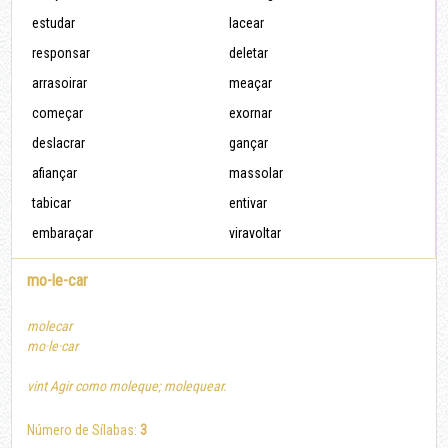
estudar
lacear
responsar
deletar
arrasoirar
meaçar
começar
exornar
deslacrar
gançar
afiançar
massolar
tabicar
entivar
embaraçar
viravoltar
mo-le-car
molecar
mo·le·car
vint Agir como moleque; molequear.
Número de Sílabas:
3