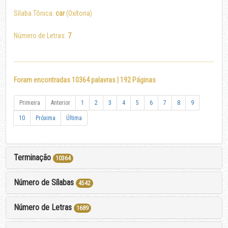
Sílaba Tônica:
car
(Oxítona)
Número de Letras:
7
Foram encontradas 10364 palavras | 192 Páginas
Primeira
Anterior
1
2
3
4
5
6
7
8
9
10
Próxima
Última
Terminação
10364
Número de Sílabas
4542
Número de Letras
1689