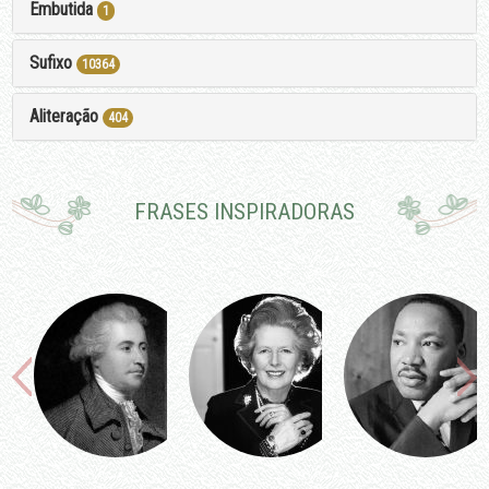
Embutida
1
Sufixo
10364
Aliteração
404
FRASES INSPIRADORAS