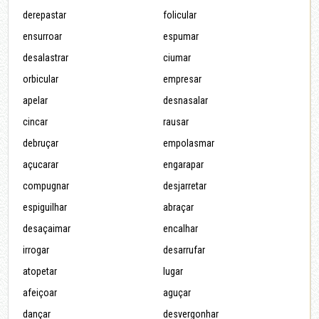
derepastar
folicular
ensurroar
espumar
desalastrar
ciumar
orbicular
empresar
apelar
desnasalar
cincar
rausar
debruçar
empolasmar
açucarar
engarapar
compugnar
desjarretar
espiguilhar
abraçar
desaçaimar
encalhar
irrogar
desarrufar
atopetar
lugar
afeiçoar
aguçar
dançar
desvergonhar