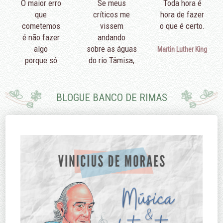
O maior erro
Se meus
Toda hora é
que
críticos me
hora de fazer
cometemos
vissem
o que é certo.
é não fazer
andando
algo
sobre as águas
Martin Luther King
porque só
do rio Tâmisa,
podemos fazer
diriam que é
pouco.
porque eu não
sei nadar.
BLOGUE BANCO DE RIMAS
Edmund Burke
Margaret
Thatcher