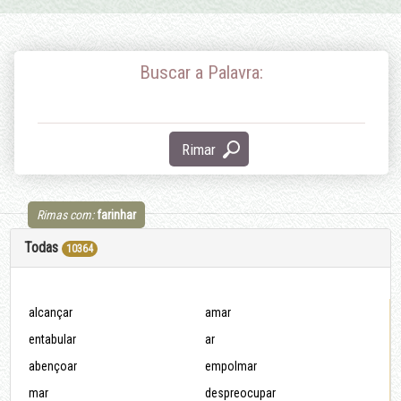
Buscar a Palavra:
Rimar
Rimas com:
farinhar
Todas
10364
alcançar
amar
entabular
ar
abençoar
empolmar
mar
despreocupar