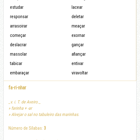
estudar
lacear
responsar
deletar
arrasoirar
meaçar
começar
exornar
deslacrar
gançar
massolar
afiançar
tabicar
entivar
embaraçar
viravoltar
fa-ri-nhar
_v. i. T. de Aveiro._
» farinha + -ar
» Alvejar o sal no tabuleiro das marinhas.
Número de Sílabas:
3