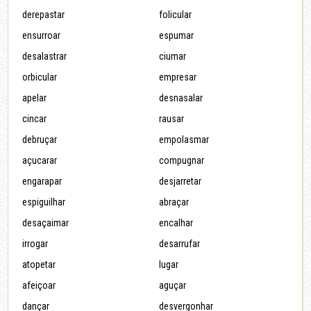
derepastar
folicular
ensurroar
espumar
desalastrar
ciumar
orbicular
empresar
apelar
desnasalar
cincar
rausar
debruçar
empolasmar
açucarar
compugnar
engarapar
desjarretar
espiguilhar
abraçar
desaçaimar
encalhar
irrogar
desarrufar
atopetar
lugar
afeiçoar
aguçar
dançar
desvergonhar