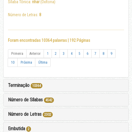
Sílaba Tônica:
nhar
(Oxítona)
Número de Letras:
8
Foram encontradas 10364 palavras | 192 Páginas
Primeira
Anterior
1
2
3
4
5
6
7
8
9
10
Próxima
Última
Terminação
10364
Número de Sílabas
4542
Número de Letras
2302
Embutida
2