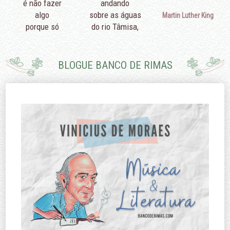
é não fazer
andando
algo
sobre as águas
Martin Luther King
porque só
do rio Tâmisa,
podemos fazer
diriam que é
pouco.
porque eu não
sei nadar.
BLOGUE BANCO DE RIMAS
Edmund Burke
Margaret
Thatcher