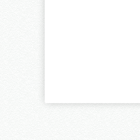
empresar
apelar
debruçar
empolasmar
desjarretar
espiguilhar
irrogar
desarrufar
aguçar
dançar
responsar
deletar
exornar
deslacrar
tabicar
entivar
Foram encontradas 10364 palavras | 192 Páginas