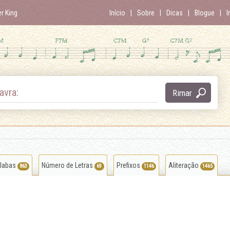
er King
Início
Sobre
Dicas
Blogue
I
avra:
Rimar
ílabas
Número de Letras
Prefixos
Aliteração
863
69
1146
1465
entabular
ar
abençoar
despreocupar
derepastar
folicular
desalastrar
ciumar
orbicular