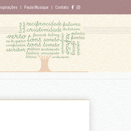
nspirações
Paula Musique
Contato
de-sem-par-cei-rar
Número de Sílabas:
5