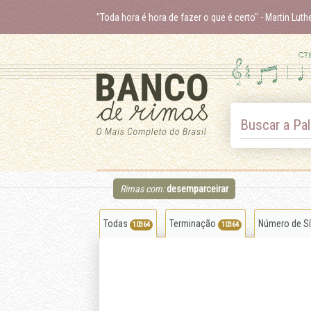
"Toda hora é hora de fazer o que é certo"
- Martin Luth
Skip
to
content
Buscar a Pal
Rimas com:
desemparceirar
Todas
Terminação
Número de S
10364
10364
alcançar
amar
empolmar
mar
ensurroar
espumar