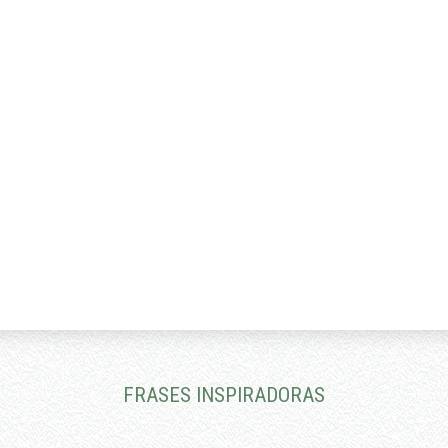
desnasalar
cincar
rausar
açucarar
engarapar
compugnar
abraçar
desaçaimar
encalhar
atopetar
lugar
afeiçoar
desvergonhar
estudar
lacear
arrasoirar
meaçar
começar
gançar
afiançar
massolar
embaraçar
viravoltar
FRASES INSPIRADORAS