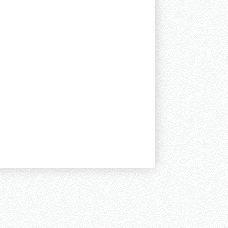
Sílaba Tônica:
rar
(Oxítona)
Número de Letras:
14