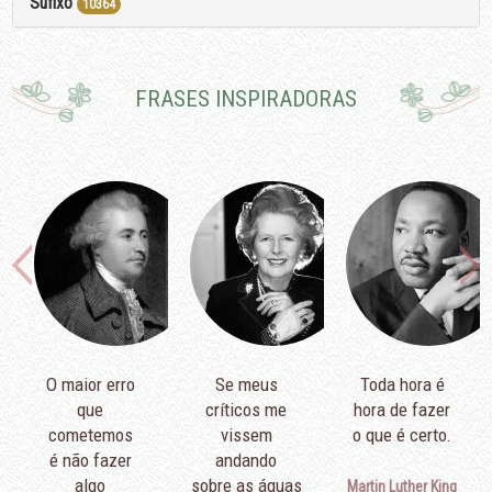
Sufixo
10364
FRASES INSPIRADORAS
O maior erro
Se meus
Toda hora é
que
críticos me
hora de fazer
cometemos
vissem
o que é certo.
é não fazer
andando
algo
sobre as águas
Martin Luther King