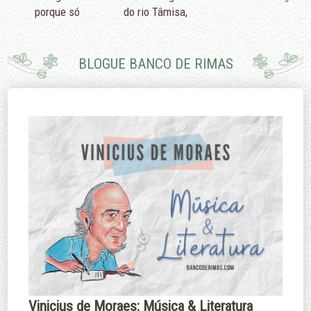
porque só
do rio Tâmisa,
podemos fazer
diriam que é
pouco.
porque eu não
sei nadar.
BLOGUE BANCO DE RIMAS
Edmund Burke
Margaret
Thatcher
Vinicius de Moraes: Música & Literatura