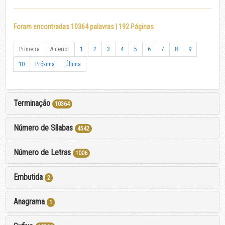
Foram encontradas 10364 palavras | 192 Páginas
Primeira
Anterior
1
2
3
4
5
6
7
8
9
10
Próxima
Última
Terminação
10364
Número de Sílabas
4542
Número de Letras
1006
Embutida
2
Anagrama
1