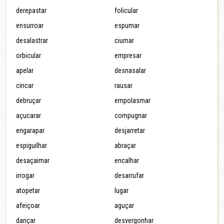
derepastar
folicular
ensurroar
espumar
desalastrar
ciumar
orbicular
empresar
apelar
desnasalar
cincar
rausar
debruçar
empolasmar
açucarar
compugnar
engarapar
desjarretar
espiguilhar
abraçar
desaçaimar
encalhar
irrogar
desarrufar
atopetar
lugar
afeiçoar
aguçar
dançar
desvergonhar