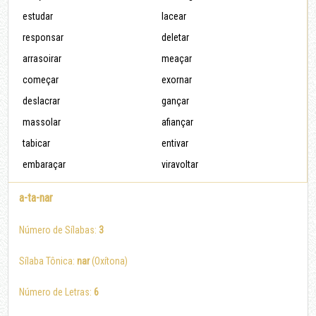
estudar
lacear
responsar
deletar
arrasoirar
meaçar
começar
exornar
deslacrar
gançar
massolar
afiançar
tabicar
entivar
embaraçar
viravoltar
a-ta-nar
Número de Sílabas:
3
Sílaba Tônica:
nar
(Oxítona)
Número de Letras:
6