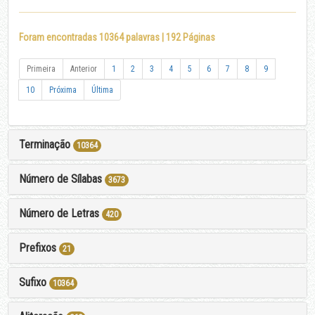
Foram encontradas 10364 palavras | 192 Páginas
Primeira
Anterior
1
2
3
4
5
6
7
8
9
10
Próxima
Última
Terminação
10364
Número de Sílabas
3673
Número de Letras
420
Prefixos
21
Sufixo
10364