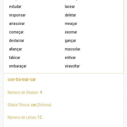
estudar
lacear
responsar
deletar
arrasoirar
meaçar
começar
exornar
deslacrar
gançar
afiançar
massolar
tabicar
entivar
embaraçar
viravoltar
con-tra-mar-car
Número de Sílabas:
4
Sílaba Tônica:
car
(Oxítona)
Número de Letras:
12