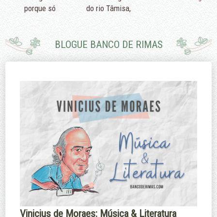
porque só
do rio Tâmisa,
podemos fazer
diriam que é
pouco.
porque eu não
sei nadar.
BLOGUE BANCO DE RIMAS
Edmund Burke
Margaret
Thatcher
Vinicius de Moraes: Música & Literatura