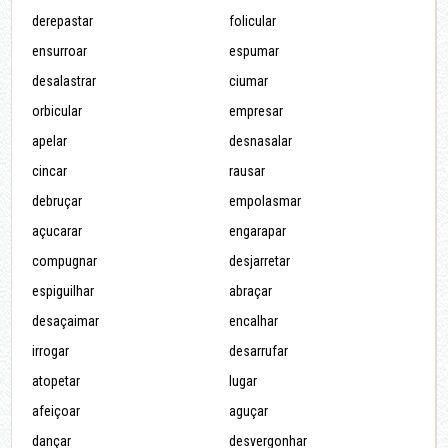
derepastar
folicular
ensurroar
espumar
desalastrar
ciumar
orbicular
empresar
apelar
desnasalar
cincar
rausar
debruçar
empolasmar
açucarar
engarapar
compugnar
desjarretar
espiguilhar
abraçar
desaçaimar
encalhar
irrogar
desarrufar
atopetar
lugar
afeiçoar
aguçar
dançar
desvergonhar