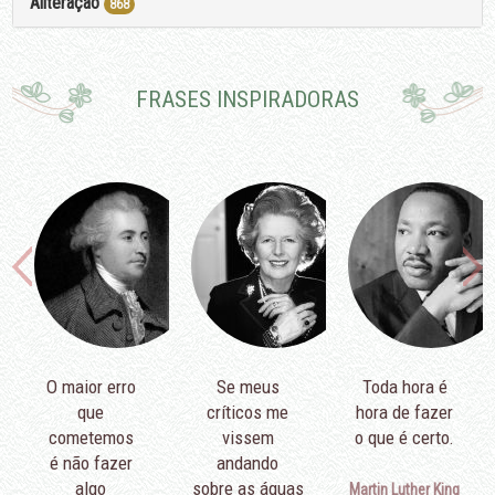
Aliteração
868
FRASES INSPIRADORAS
O maior erro
Se meus
Toda hora é
que
críticos me
hora de fazer
cometemos
vissem
o que é certo.
é não fazer
andando
algo
sobre as águas
Martin Luther King