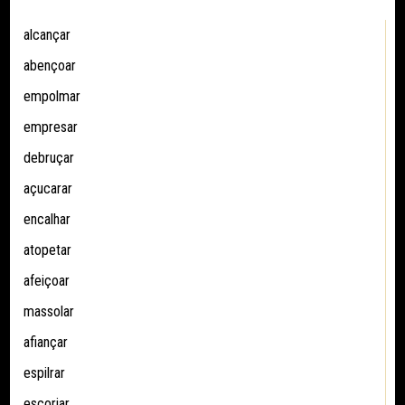
alcançar
abençoar
empolmar
empresar
debruçar
açucarar
encalhar
atopetar
afeiçoar
massolar
afiançar
espilrar
escoriar