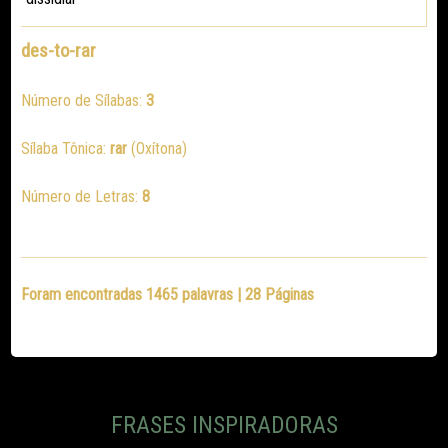
des-to-rar
Número de Sílabas:
3
Sílaba Tônica:
rar
(Oxítona)
Número de Letras:
8
Foram encontradas 1465 palavras | 28 Páginas
FRASES INSPIRADORAS