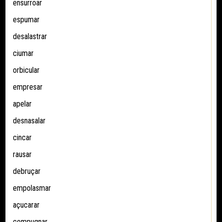
ensurroar
espumar
desalastrar
ciumar
orbicular
empresar
apelar
desnasalar
cincar
rausar
debruçar
empolasmar
açucarar
compugnar