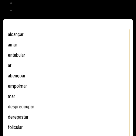
Prefixos
1146
Aliteração
1465
alcançar
amar
entabular
ar
abençoar
empolmar
mar
despreocupar
derepastar
folicular