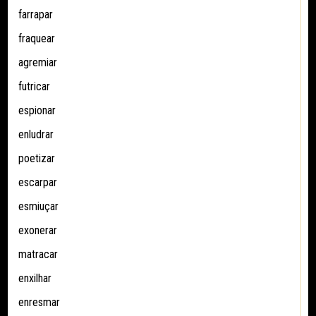
farrapar
fraquear
agremiar
futricar
espionar
enludrar
poetizar
escarpar
esmiuçar
exonerar
matracar
enxilhar
enresmar