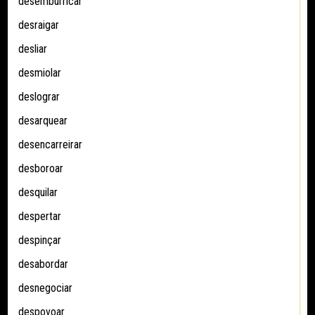
desemburricar
desraigar
desliar
desmiolar
deslograr
desarquear
desencarreirar
desboroar
desquilar
despertar
despinçar
desabordar
desnegociar
despovoar