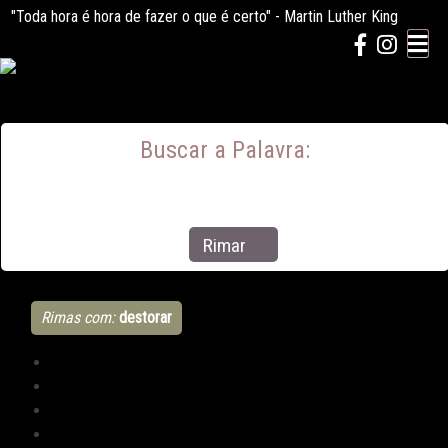
Skip
"Toda hora é hora de fazer o que é certo"
- Martin Luther King
to
content
Buscar a Palavra:
Rimar
Rimas com:
destorar
Todas
10364
Terminação
10364
Número de Sílabas
4542
Número de Letras
2302