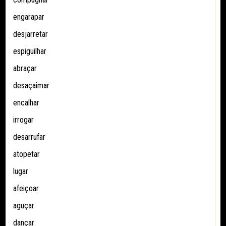
engarapar
desjarretar
espiguilhar
abraçar
desaçaimar
encalhar
irrogar
desarrufar
atopetar
lugar
afeiçoar
aguçar
dançar