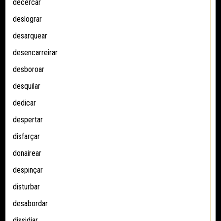
decercar
deslograr
desarquear
desencarreirar
desboroar
desquilar
dedicar
despertar
disfarçar
donairear
despinçar
disturbar
desabordar
dissidiar