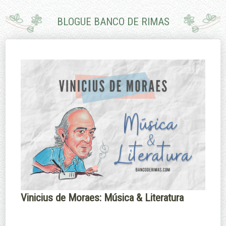
pouco.
porque eu não
sei nadar.
BLOGUE BANCO DE RIMAS
Edmund Burke
Margaret
Thatcher
Vinicius de Moraes: Música & Literatura