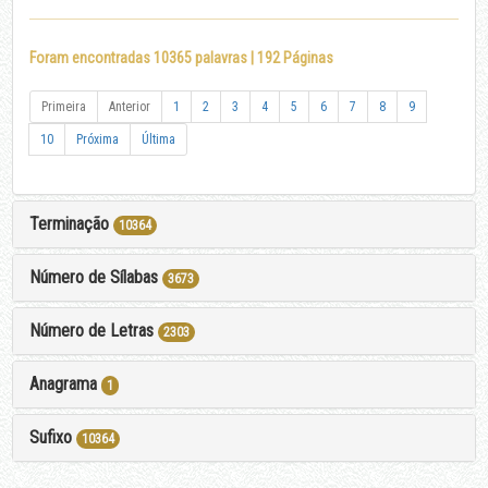
Foram encontradas 10365 palavras | 192 Páginas
Primeira
Anterior
1
2
3
4
5
6
7
8
9
10
Próxima
Última
Terminação
10364
Número de Sílabas
3673
Número de Letras
2303
Anagrama
1
Sufixo
10364