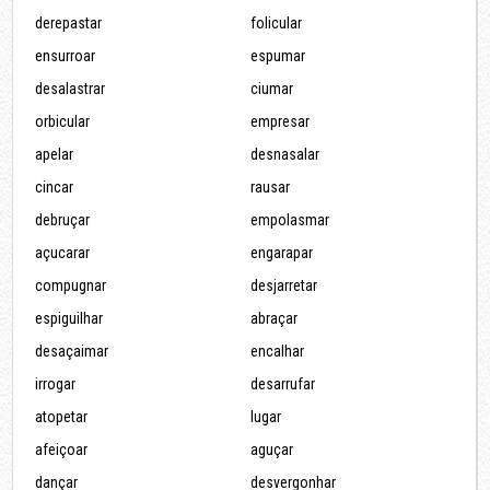
derepastar
folicular
ensurroar
espumar
desalastrar
ciumar
orbicular
empresar
apelar
desnasalar
cincar
rausar
debruçar
empolasmar
açucarar
engarapar
compugnar
desjarretar
espiguilhar
abraçar
desaçaimar
encalhar
irrogar
desarrufar
atopetar
lugar
afeiçoar
aguçar
dançar
desvergonhar