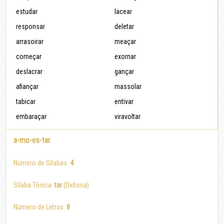
estudar
lacear
responsar
deletar
arrasoirar
meaçar
começar
exornar
deslacrar
gançar
afiançar
massolar
tabicar
entivar
embaraçar
viravoltar
a-mo-es-tar
Número de Sílabas:
4
Sílaba Tônica:
tar
(Oxítona)
Número de Letras:
8