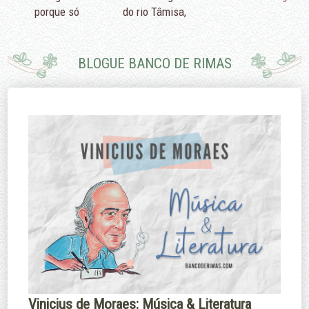
porque só
do rio Tâmisa,
podemos fazer
diriam que é
pouco.
porque eu não
sei nadar.
BLOGUE BANCO DE RIMAS
Edmund Burke
Margaret
Thatcher
Vinicius de Moraes: Música & Literatura