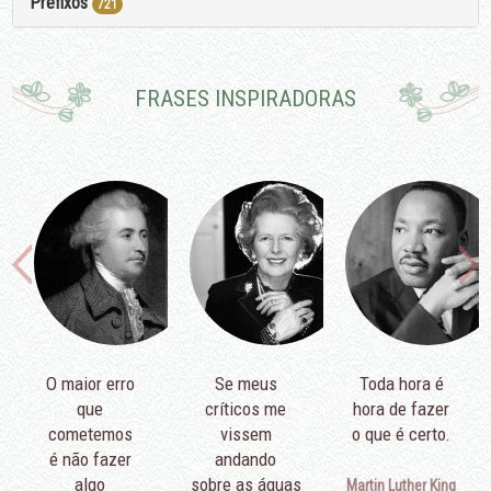
Prefixos
721
FRASES INSPIRADORAS
O maior erro
Se meus
Toda hora é
que
críticos me
hora de fazer
cometemos
vissem
o que é certo.
é não fazer
andando
algo
sobre as águas
Martin Luther King