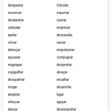
derepastar
folicular
ensurroar
espumar
desalastrar
ciumar
orbicular
empresar
apelar
desnasalar
cincar
rausar
debruçar
empolasmar
açucarar
compugnar
engarapar
desjarretar
espiguilhar
abraçar
desaçaimar
encalhar
irrogar
desarrufar
atopetar
lugar
afeiçoar
aguçar
dançar
desvergonhar