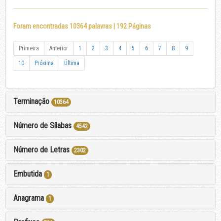
Foram encontradas 10364 palavras | 192 Páginas
Primeira
Anterior
1
2
3
4
5
6
7
8
9
10
Próxima
Última
Terminação
10364
Número de Sílabas
4542
Número de Letras
2302
Embutida
1
Anagrama
1