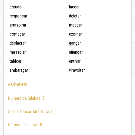
estudar
lacear
responsar
deletar
arrasoirar
meaçar
começar
exornar
deslacrar
gançar
massolar
afiançar
tabicar
entivar
embaraçar
viravoltar
es-bor-rar
Número de Sílabas:
3
Sílaba Tônica:
rar
(Oxítona)
Número de Letras:
8