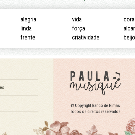
alegria
vida
cor
linda
força
alca
frente
criatividade
beij
ões
© Copyright Banco de Rimas
Todos os direitos reservados