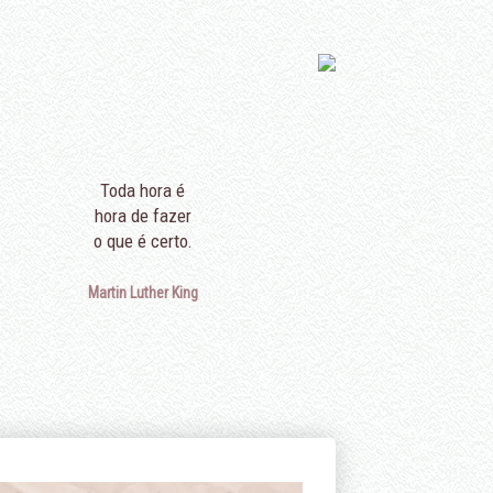
Toda hora é
Para faz
hora de fazer
não basta ter ta
o que é certo.
é preciso tamb
Martin Luther King
Wol