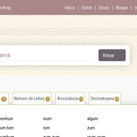
er King
Início
Sobre
Dicas
Blogue
I
avra:
Rimar
s
Número de Letras
Assonância
Onomatopeia
16
2
2
8
nenhum
vrum
algum
tum-tum
rum
zum