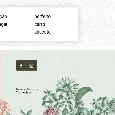
ação
perfeito
nçar
carro
o
abacate
|
Desenvolvido por
Trismegisto