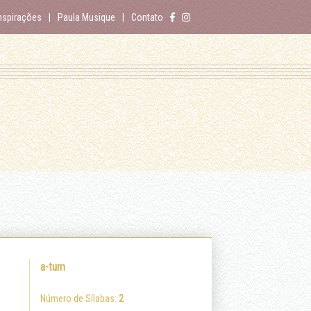
nspirações
Paula Musique
Contato
a-tum
Número de Sílabas:
2