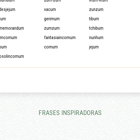
bumbum
zum-zum
vrum-vrum
desjejum
vacum
zunzum
tum
gerimum
tibum
memorandum
zumzum
tchibum
imcomum
fantasiaincomum
nunhum
bum
comum
jejum
osolincomum
FRASES INSPIRADORAS