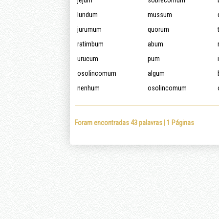
jejum
sobrecomum
lundum
mussum
jurumum
quorum
ratimbum
abum
urucum
pum
osolincomum
algum
nenhum
osolincomum
Foram encontradas 43 palavras | 1 Páginas