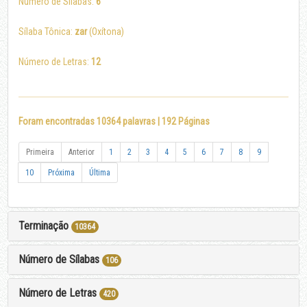
Número de Sílabas:
6
Sílaba Tônica:
zar
(Oxítona)
Número de Letras:
12
Foram encontradas 10364 palavras | 192 Páginas
Primeira
Anterior
1
2
3
4
5
6
7
8
9
10
Próxima
Última
Terminação
10364
Número de Sílabas
106
Número de Letras
420