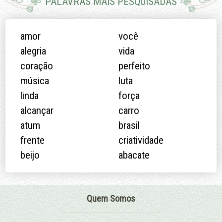
PALAVRAS MAIS PESQUISADAS
amor
você
alegria
vida
coração
perfeito
música
luta
linda
força
alcançar
carro
atum
brasil
frente
criatividade
beijo
abacate
Quem Somos