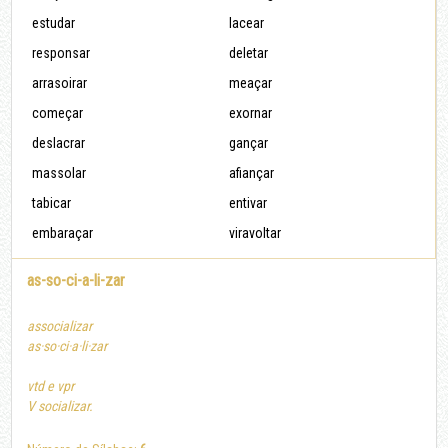
estudar
lacear
responsar
deletar
arrasoirar
meaçar
começar
exornar
deslacrar
gançar
massolar
afiançar
tabicar
entivar
embaraçar
viravoltar
as-so-ci-a-li-zar
assocializar
as·so·ci·a·li·zar
vtd e vpr
V socializar.