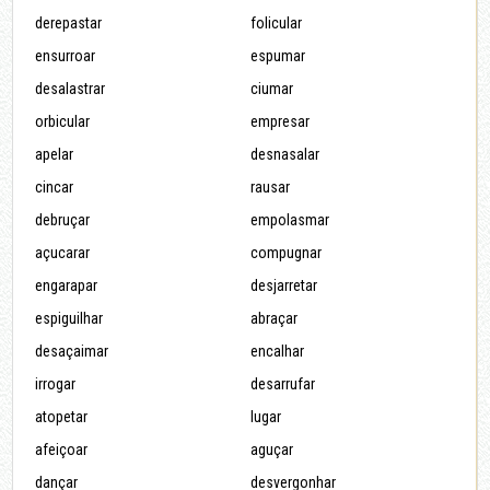
derepastar
folicular
ensurroar
espumar
desalastrar
ciumar
orbicular
empresar
apelar
desnasalar
cincar
rausar
debruçar
empolasmar
açucarar
compugnar
engarapar
desjarretar
espiguilhar
abraçar
desaçaimar
encalhar
irrogar
desarrufar
atopetar
lugar
afeiçoar
aguçar
dançar
desvergonhar