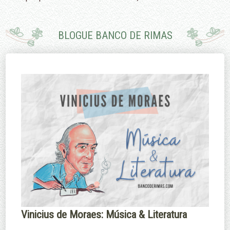
podemos fazer
diriam que é
pouco.
porque eu não
sei nadar.
BLOGUE BANCO DE RIMAS
Edmund Burke
Margaret
Thatcher
Vinicius de Moraes: Música & Literatura