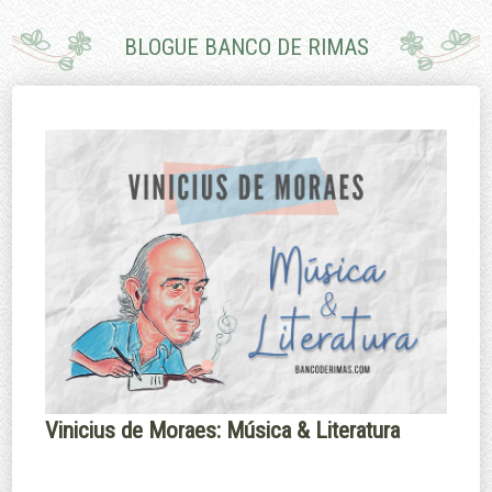
pouco.
porque eu não
sei nadar.
BLOGUE BANCO DE RIMAS
Edmund Burke
Margaret
Thatcher
Vinicius de Moraes: Música & Literatura