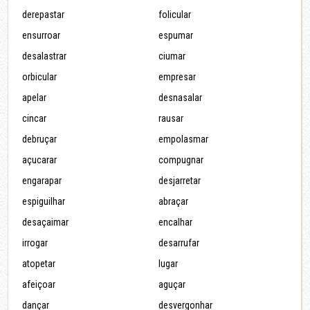
derepastar
folicular
ensurroar
espumar
desalastrar
ciumar
orbicular
empresar
apelar
desnasalar
cincar
rausar
debruçar
empolasmar
açucarar
compugnar
engarapar
desjarretar
espiguilhar
abraçar
desaçaimar
encalhar
irrogar
desarrufar
atopetar
lugar
afeiçoar
aguçar
dançar
desvergonhar