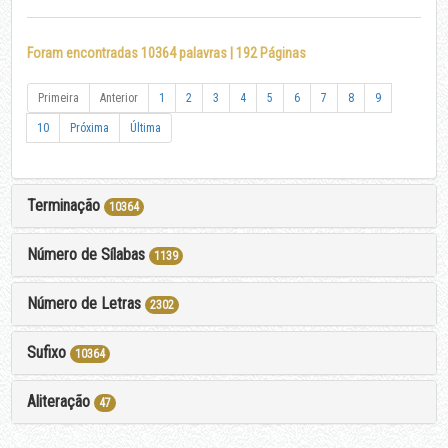
Foram encontradas 10364 palavras | 192 Páginas
Primeira
Anterior
1
2
3
4
5
6
7
8
9
10
Próxima
Última
Terminação
10364
Número de Sílabas
1139
Número de Letras
2302
Sufixo
10364
Aliteração
47