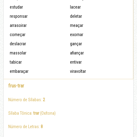
estudar
lacear
responsar
deletar
arrasoirar
meaçar
começar
exornar
deslacrar
gançar
massolar
afiançar
tabicar
entivar
embaraçar
viravoltar
frus-trar
Número de Sílabas:
2
Sílaba Tônica:
trar
(Oxítona)
Número de Letras:
8