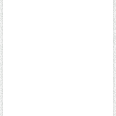
afeiçoar
aguçar
dançar
desvergonhar
estudar
lacear
responsar
deletar
arrasoirar
meaçar
começar
exornar
deslacrar
gançar
massolar
afiançar
tabicar
entivar
embaraçar
viravoltar
a-ma-dor-nar
Número de Sílabas:
4
Sílaba Tônica:
nar
(Oxítona)