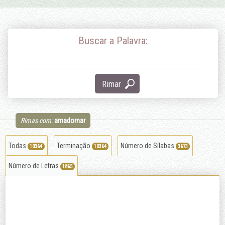
Buscar a Palavra:
Rimar
Rimas com:
amadornar
Todas
Terminação
Número de Sílabas
10364
10364
3673
Número de Letras
1865
alcançar
amar
entabular
ar