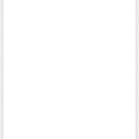
abençoar
empolmar
mar
despreocupar
derepastar
folicular
ensurroar
espumar
desalastrar
ciumar
orbicular
empresar
apelar
desnasalar
cincar
rausar
debruçar
empolasmar
açucarar
engarapar
compugnar
desjarretar
espiguilhar
abraçar
desaçaimar
encalhar
irrogar
desarrufar
atopetar
lugar