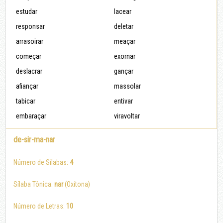
estudar
lacear
responsar
deletar
arrasoirar
meaçar
começar
exornar
deslacrar
gançar
afiançar
massolar
tabicar
entivar
embaraçar
viravoltar
de-sir-ma-nar
Número de Sílabas:
4
Sílaba Tônica:
nar
(Oxítona)
Número de Letras:
10