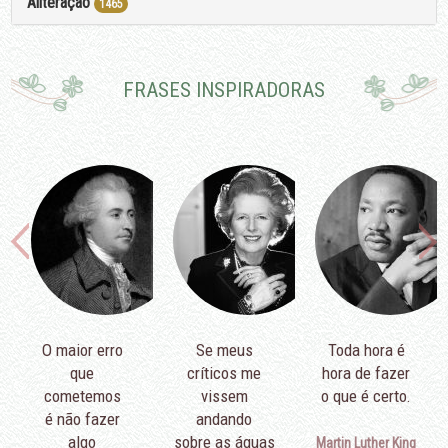
Aliteração
1465
FRASES INSPIRADORAS
O maior erro
Se meus
Toda hora é
que
críticos me
hora de fazer
cometemos
vissem
o que é certo.
é não fazer
andando
algo
sobre as águas
Martin Luther King