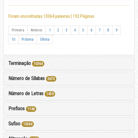
Foram encontradas 10364 palavras | 192 Páginas
Primeira
Anterior
1
2
3
4
5
6
7
8
9
10
Próxima
Última
Terminação
10364
Número de Sílabas
3673
Número de Letras
1459
Prefixos
1146
Sufixo
10364