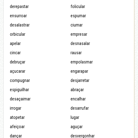
derepastar
folicular
ensurroar
espumar
desalastrar
ciumar
orbicular
empresar
apelar
desnasalar
cincar
rausar
debruçar
empolasmar
açucarar
engarapar
compugnar
desjarretar
espiguilhar
abraçar
desaçaimar
encalhar
irrogar
desarrufar
atopetar
lugar
afeiçoar
aguçar
dançar
desvergonhar