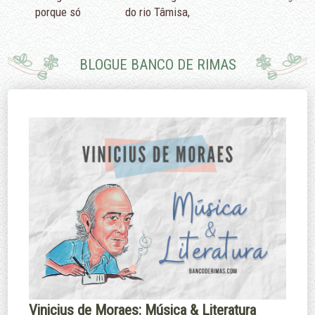
porque só
do rio Tâmisa,
podemos fazer
diriam que é
pouco.
porque eu não
sei nadar.
BLOGUE BANCO DE RIMAS
Edmund Burke
Margaret
Thatcher
Vinicius de Moraes: Música & Literatura