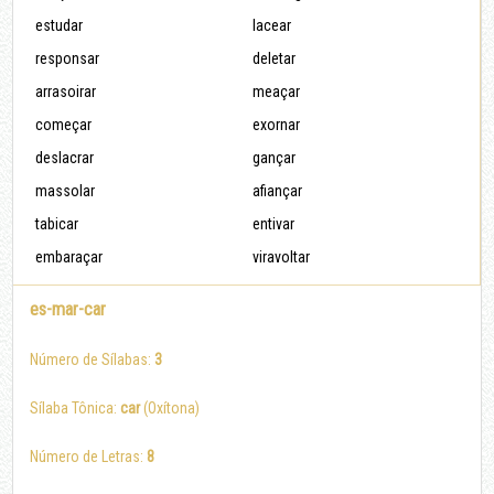
estudar
lacear
responsar
deletar
arrasoirar
meaçar
começar
exornar
deslacrar
gançar
massolar
afiançar
tabicar
entivar
embaraçar
viravoltar
es-mar-car
Número de Sílabas:
3
Sílaba Tônica:
car
(Oxítona)
Número de Letras:
8