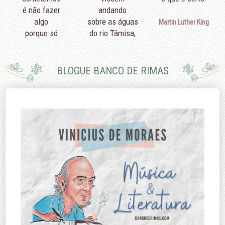
é não fazer
andando
algo
sobre as águas
Martin Luther King
porque só
do rio Tâmisa,
podemos fazer
diriam que é
pouco.
porque eu não
sei nadar.
BLOGUE BANCO DE RIMAS
Edmund Burke
Margaret
Thatcher