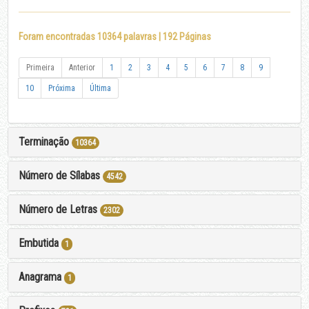
Foram encontradas 10364 palavras | 192 Páginas
Primeira
Anterior
1
2
3
4
5
6
7
8
9
10
Próxima
Última
Terminação
10364
Número de Sílabas
4542
Número de Letras
2302
Embutida
1
Anagrama
1