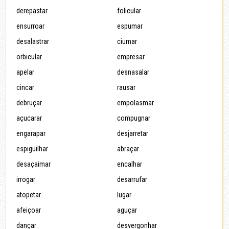
derepastar
folicular
ensurroar
espumar
desalastrar
ciumar
orbicular
empresar
apelar
desnasalar
cincar
rausar
debruçar
empolasmar
açucarar
compugnar
engarapar
desjarretar
espiguilhar
abraçar
desaçaimar
encalhar
irrogar
desarrufar
atopetar
lugar
afeiçoar
aguçar
dançar
desvergonhar