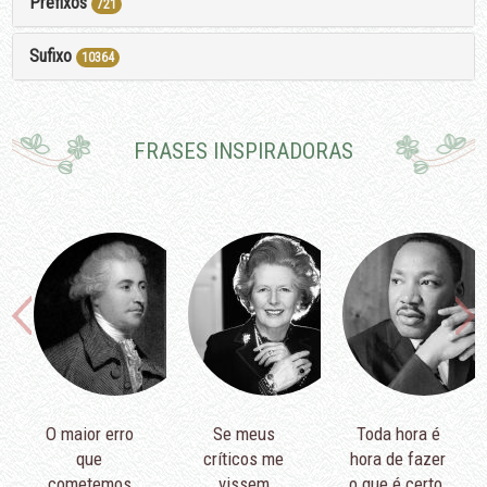
Prefixos
721
Sufixo
10364
FRASES INSPIRADORAS
O maior erro
Se meus
Toda hora é
que
críticos me
hora de fazer
cometemos
vissem
o que é certo.