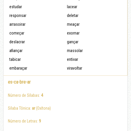
estudar
lacear
responsar
deletar
arrasoirar
meaçar
começar
exornar
deslacrar
gançar
afiançar
massolar
tabicar
entivar
embaraçar
viravoltar
es-ca-bre-ar
Número de Sílabas:
4
Sílaba Tônica:
ar
(Oxítona)
Número de Letras:
9