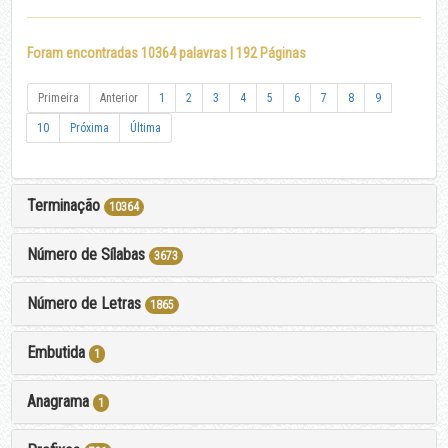
Foram encontradas 10364 palavras | 192 Páginas
Primeira
Anterior
1
2
3
4
5
6
7
8
9
10
Próxima
Última
Terminação
10364
Número de Sílabas
3673
Número de Letras
1865
Embutida
1
Anagrama
1