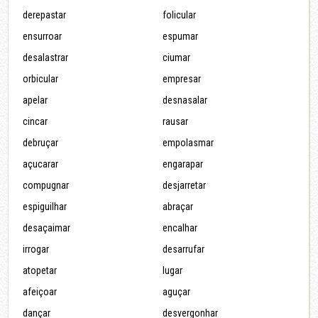
derepastar
folicular
ensurroar
espumar
desalastrar
ciumar
orbicular
empresar
apelar
desnasalar
cincar
rausar
debruçar
empolasmar
açucarar
engarapar
compugnar
desjarretar
espiguilhar
abraçar
desaçaimar
encalhar
irrogar
desarrufar
atopetar
lugar
afeiçoar
aguçar
dançar
desvergonhar