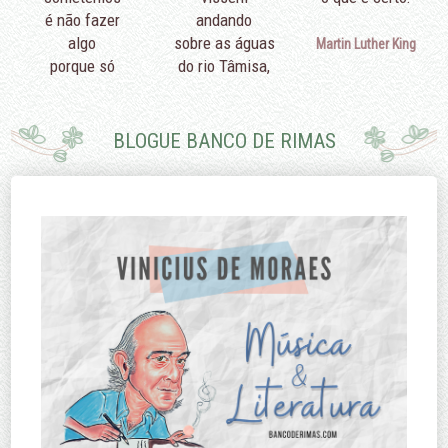
é não fazer
andando
algo
sobre as águas
Martin Luther King
porque só
do rio Tâmisa,
podemos fazer
diriam que é
pouco.
porque eu não
sei nadar.
BLOGUE BANCO DE RIMAS
Edmund Burke
Margaret
Thatcher