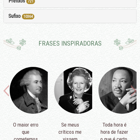
Prefixos
721
Sufixo
10364
FRASES INSPIRADORAS
O maior erro
Se meus
Toda hora é
que
críticos me
hora de fazer
cometemos
vissem
o que é certo.