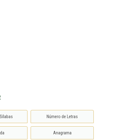
nspirações
Paula Musique
Contato
R
Sílabas
Número de Letras
ida
Anagrama