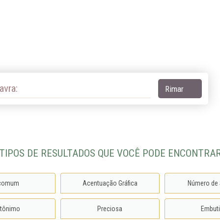
er King
Início
Sobre
Dicas
Blogue
I
avra:
Rimar
TIPOS DE RESULTADOS QUE VOCÊ PODE ENCONTRA
ncomum
Acentuação Gráfica
Número de 
tônimo
Preciosa
Embut