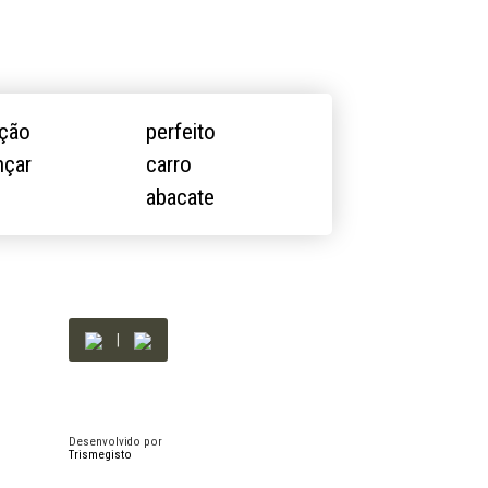
ação
perfeito
nçar
carro
o
abacate
|
Desenvolvido por
Trismegisto