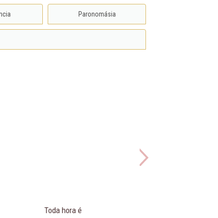
ncia
Paronomásia
Toda hora é
Para faz