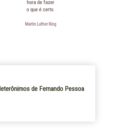
hora de fazer
não basta ter ta
o que é certo.
é preciso tamb
Martin Luther King
Wol
eterônimos de Fernando Pessoa