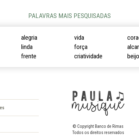
PALAVRAS MAIS PESQUISADAS
alegria
vida
cor
linda
força
alca
frente
criatividade
beij
ões
© Copyright Banco de Rimas
Todos os direitos reservados